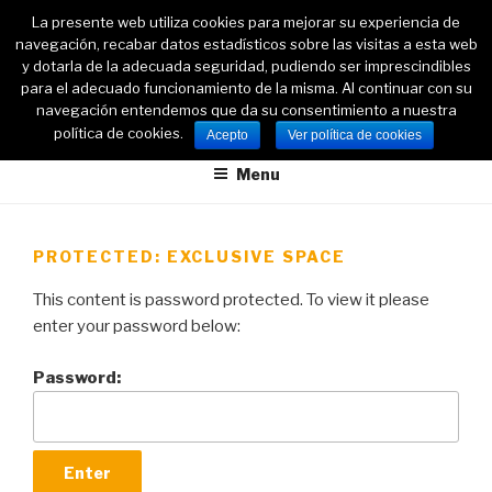
Skip
La presente web utiliza cookies para mejorar su experiencia de
TOUCHE LE MIRAGE +
to
navegación, recabar datos estadísticos sobre las visitas a esta web
CREMA NUTRITIVA
content
y dotarla de la adecuada seguridad, pudiendo ser imprescindibles
para el adecuado funcionamiento de la misma. Al continuar con su
ANTI-WRINKLE AND ANTI-SAGGING DEVICE THAT RESTORES
navegación entendemos que da su consentimiento a nuestra
THE SKIN’S NATURAL BEAUTY
política de cookies.
Acepto
Ver política de cookies
Menu
PROTECTED: EXCLUSIVE SPACE
This content is password protected. To view it please
enter your password below:
Password: